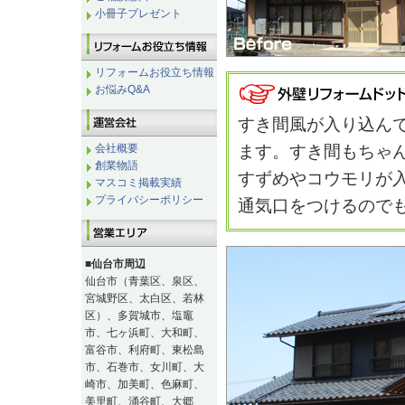
小冊子プレゼント
リフォームお役立ち情報
お悩みQ&A
すき間風が入り込ん
会社概要
ます。すき間もちゃ
創業物語
すずめやコウモリが
マスコミ掲載実績
プライバシーポリシー
通気口をつけるので
■仙台市周辺
仙台市（青葉区、泉区、
宮城野区、太白区、若林
区）、多賀城市、塩竈
市、七ヶ浜町、大和町、
富谷市、利府町、東松島
市、石巻市、女川町、大
崎市、加美町、色麻町、
美里町、涌谷町、大郷