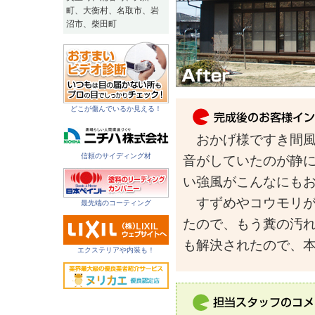
町、大衡村、名取市、岩
沼市、柴田町
どこが傷んでいるか見える！
おかげ様ですき間風
信頼のサイディング材
音がしていたのが静
い強風がこんなにも
すずめやコウモリが
最先端のコーティング
たので、もう糞の汚
も解決されたので、
エクステリアや内装も！