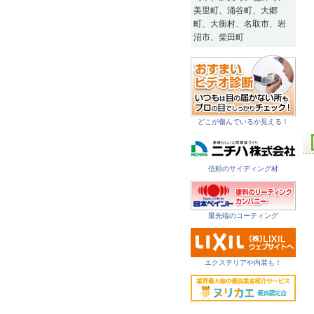
美里町、涌谷町、大郷
町、大衡村、名取市、岩
沼市、柴田町
どこが傷んでいるか見える！
信頼のサイディング材
最先端のコーティング
エクステリアや内装も！