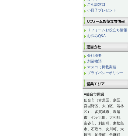
ご相談窓口
小冊子プレゼント
リフォームお役立ち情報
お悩みQ&A
会社概要
創業物語
マスコミ掲載実績
プライバシーポリシー
■仙台市周辺
仙台市（青葉区、泉区、
宮城野区、太白区、若林
区）、多賀城市、塩竈
市、七ヶ浜町、大和町、
富谷市、利府町、東松島
市、石巻市、女川町、大
崎市、加美町、色麻町、